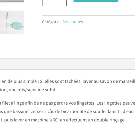
Lingettes
t
démaquillantes
e
Catégorie :
Accessoires
r
n
a
t
i
v
e
en de plus simple : Si elles sont tachées, laver au savon de marseille 
:
tion, une fois/semaine suffit.
ilet à linge afin de ne pas perdre vos lingettes. Les lingettes peuv
s une bassine, verser 2 càs de bicarbonate de soude dans 1L d’eau 
it, puis laver en machine à 60° en effectuant un double rinçage.