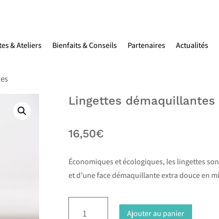
tes & Ateliers
Bienfaits & Conseils
Partenaires
Actualités
tes
Lingettes démaquillantes
16,50
€
Économiques et écologiques, les lingettes s
et d’une face démaquillante extra douce en m
quantité
A
Ajouter au panier
de
l