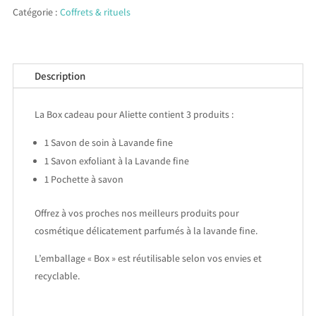
pour
r
Catégorie :
Coffrets & rituels
Aliette
n
a
t
Description
i
v
La Box cadeau pour Aliette contient 3 produits :
e
:
1 Savon de soin à Lavande fine
1 Savon exfoliant à la Lavande fine
1 Pochette à savon
Offrez à vos proches nos meilleurs produits pour
cosmétique délicatement parfumés à la lavande fine.
L’emballage « Box » est réutilisable selon vos envies et
recyclable.