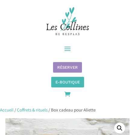
RÉSERVER
E-BOUTIQUE

Accueil
/
Coffrets & rituels
/ Box cadeau pour Aliette