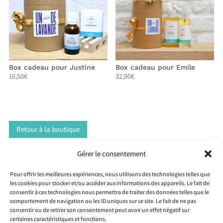
Box cadeau pour Justine
Box cadeau pour Emile
16,50
€
32,90
€
Retour à la boutique
Gérer le consentement
Pour offrir les meilleures expériences, nous utilisons des technologies telles que
les cookies pour stocker et/ou accéder aux informations des appareils. Le fait de
consentir à ces technologies nous permettra de traiter des données telles que le
comportement de navigation ou les ID uniques sur ce site. Le fait de ne pas
Livraison en 72 heures
consentir ou de retirer son consentement peut avoir un effet négatif sur
certaines caractéristiques et fonctions.