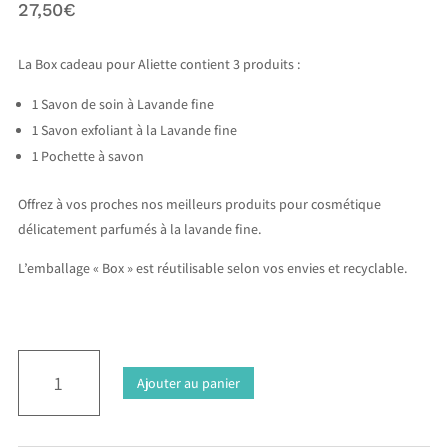
27,50
€
La Box cadeau pour Aliette contient 3 produits :
1 Savon de soin à Lavande fine
1 Savon exfoliant à la Lavande fine
1 Pochette à savon
Offrez à vos proches nos meilleurs produits pour cosmétique
délicatement parfumés à la lavande fine.
L’emballage « Box » est réutilisable selon vos envies et recyclable.
quantité
A
Ajouter au panier
de
l
Box
t
cadeau
e