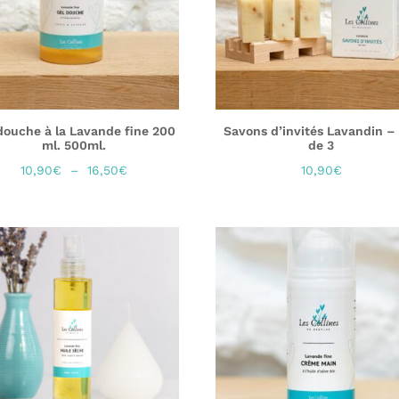
douche à la Lavande fine 200
Savons d’invités Lavandin –
ml. 500ml.
de 3
Plage
10,90
€
–
16,50
€
10,90
€
de
prix :
10,90€
à
16,50€