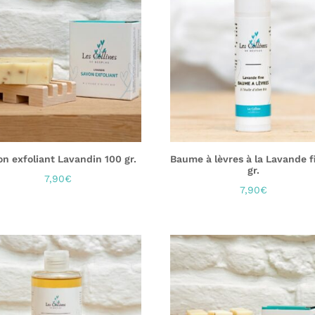
n exfoliant Lavandin 100 gr.
Baume à lèvres à la Lavande f
gr.
7,90
€
7,90
€