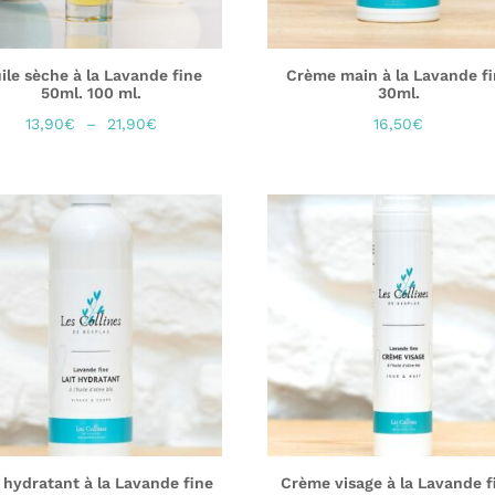
ile sèche à la Lavande fine
Crème main à la Lavande f
50ml. 100 ml.
30ml.
Plage
13,90
€
–
21,90
€
16,50
€
de
prix :
13,90€
à
21,90€
t hydratant à la Lavande fine
Crème visage à la Lavande f