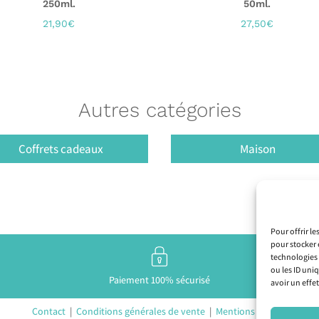
250ml.
50ml.
21,90
€
27,50
€
Autres catégories
Coffrets cadeaux
Maison
Pour offrir l
pour stocker 
technologies 
ou les ID uni
Paiement 100% sécurisé
avoir un effet
Contact
|
Conditions générales de vente
|
Mentions légales