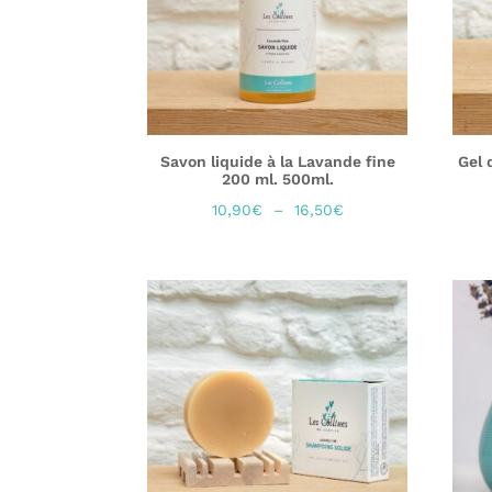
Savon liquide à la Lavande fine
Gel 
200 ml. 500ml.
Plage
10,90
€
–
16,50
€
de
prix :
10,90€
à
16,50€